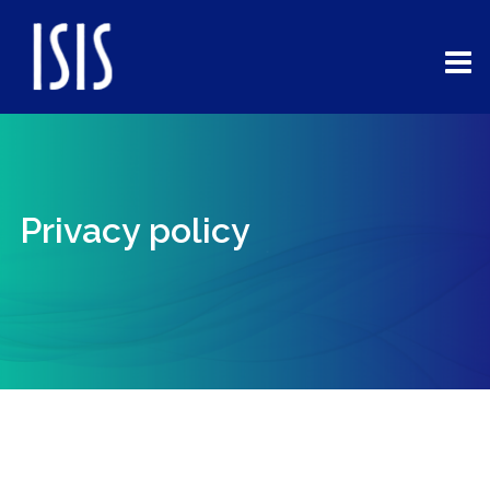
コ
ン
テ
ン
ツ
へ
ス
キ
Privacy policy
ッ
プ