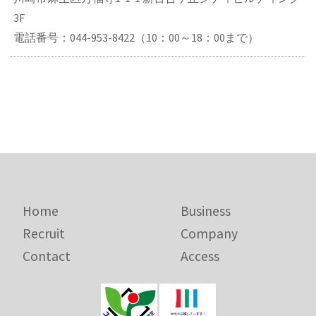
3F
電話番号：044-953-8422（10：00～18：00まで）
Home
Business
Recruit
Company
Contact
Access