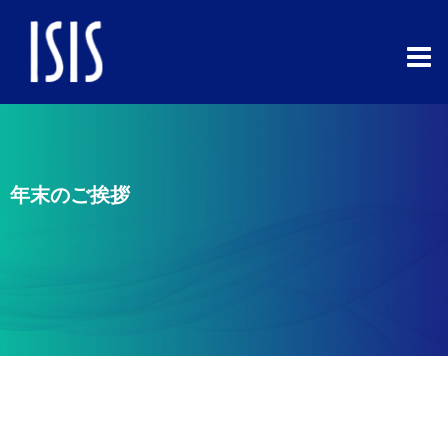
コ
ン
テ
ン
ツ
へ
ス
年末のご挨拶
キ
ッ
プ